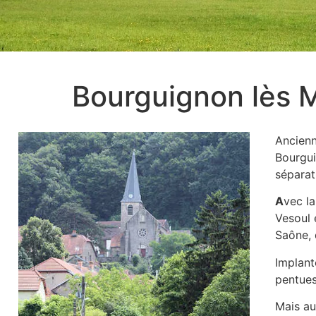
Bourguignon lès 
Ancienn
Bourgui
séparat
A
vec la
Vesoul 
Saône, 
Implant
pentues
Mais au