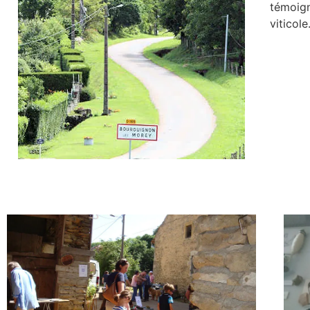
témoign
viticole