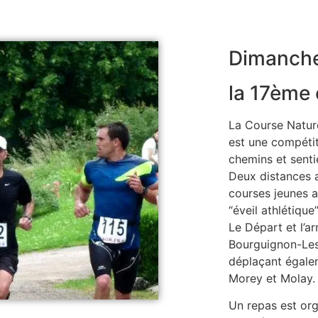
Dimanche
la 17ème 
La Course Natur
est une compétit
chemins et senti
Deux distances a
courses jeunes a
“éveil athlétiqu
Le Départ et l’ar
Bourguignon-Les
déplaçant égale
Morey et Molay.
Un repas est orga